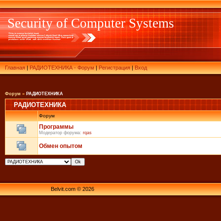
Security of Computer Systems
Главная
|
РАДИОТЕХНИКА - Форум
|
Регистрация
|
Вход
Форум
»
РАДИОТЕХНИКА
РАДИОТЕХНИКА
Форум
Программы
Модератор форума:
rqas
Обмен опытом
Belvit.com © 2026