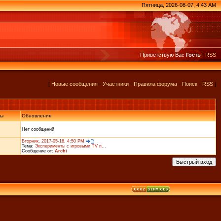
Пятница, 2026-08-07, 4:43 AM
Приветствую Вас
Гость
|
RSS
[
Новые сообщения
·
Участники
·
Правила форума
·
Поиск
·
RSS
]
ты
Обновления
Нет сообщений
Вторник, 2017-05-16, 4:50 PM
Тема:
Эксперименты с игровыми TV п...
Сообщение от:
Archi