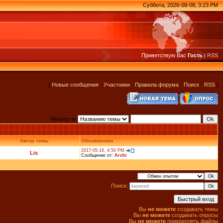
Суббота, 2026-08-08, 3:23 PM
Приветствую Вас
Гость
|
RSS
[
Новые сообщения
·
Участники
·
Правила форума
·
Поиск
·
RSS
]
Фильтр по:
Автор темы
Обновления
↓
2017-05-16, 4:50 PM
Lis
Сообщение от:
Archi
Поиск:
Вы
не можете
создавать темы
Вы
не можете
создавать опросы
Вы
не можете
прикреплять файлы