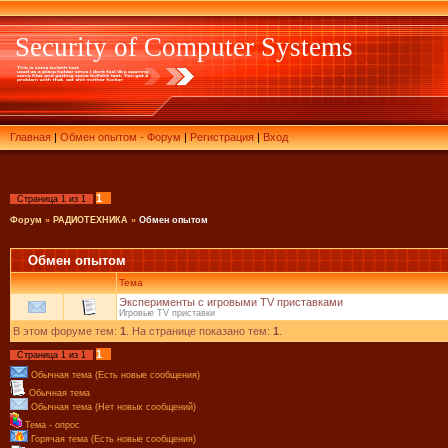
Security of Computer Systems
Главная
|
Обмен опытом - Форум
|
Регистрация
|
Вход
1
Страница
1
из
1
Форум
»
РАДИОТЕХНИКА
»
Обмен опытом
Обмен опытом
Тема
Эксперименты с игровыми TV приставками
Игровые TV приставки
В этом форуме тем:
1
. На странице показано тем:
1
.
1
Страница
1
из
1
Обычная тема (Есть новые сообщения)
Обычная тема
Обычная тема (Нет новых сообщений)
Тема - опрос
Горячая тема (Есть новые сообщения)