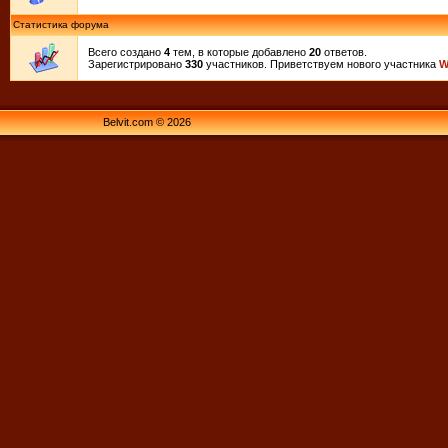
Статистика форума
Всего создано
4
тем, в которые добавлено
20
ответов.
Зарегистрировано
330
участников. Приветствуем нового участника
W
Belvit.com © 2026