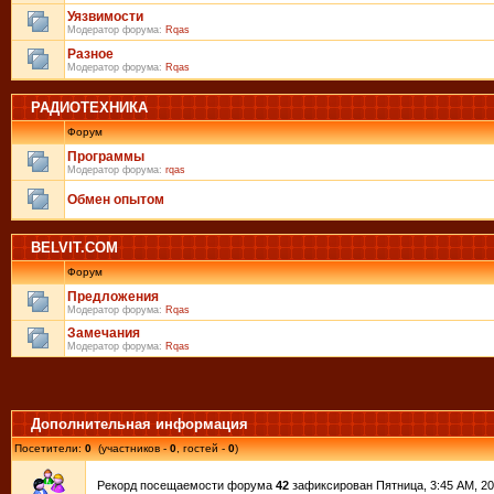
Уязвимости
Модератор форума:
Rqas
Разное
Модератор форума:
Rqas
РАДИОТЕХНИКА
Форум
Программы
Модератор форума:
rqas
Обмен опытом
BELVIT.COM
Форум
Предложения
Модератор форума:
Rqas
Замечания
Модератор форума:
Rqas
Дополнительная информация
Посетители:
0
(участников -
0
, гостей -
0
)
Рекорд посещаемости форума
42
зафиксирован Пятница, 3:45 AM, 20