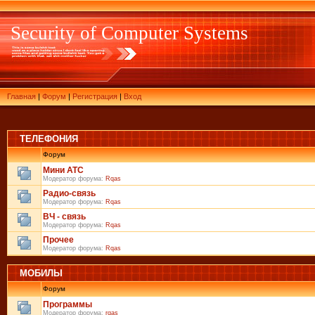
Security of Computer Systems
Главная
|
Форум
|
Регистрация
|
Вход
ТЕЛЕФОНИЯ
Форум
Мини АТС
Модератор форума:
Rqas
Радио-связь
Модератор форума:
Rqas
ВЧ - связь
Модератор форума:
Rqas
Прочее
Модератор форума:
Rqas
МОБИЛЫ
Форум
Программы
Модератор форума:
rqas