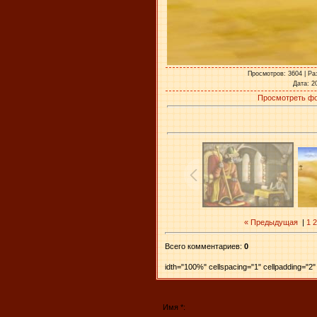
Просмотров
: 3604 |
Ра
Дата
: 2
Просмотреть фо
« Предыдущая
|
1
2
Всего комментариев
:
0
idth="100%" cellspacing="1" cellpadding="
Имя *: