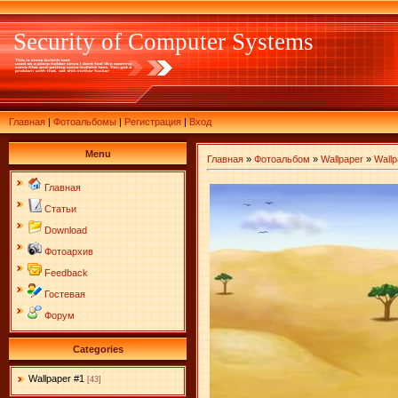
Security of Computer Systems
Главная
|
Фотоальбомы
|
Регистрация
|
Вход
Menu
Главная
»
Фотоальбом
»
Wallpaper
»
Wallp
Главная
Статьи
Download
Фотоархив
Feedback
Гостевая
Форум
Categories
Wallpaper #1
[43]