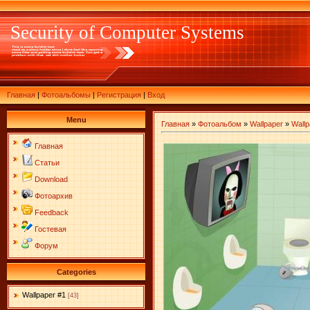
Security of Computer Systems
Главная
|
Фотоальбомы
|
Регистрация
|
Вход
Menu
Главная
»
Фотоальбом
»
Wallpaper
»
Wallp
Главная
Статьи
Download
Фотоархив
Feedback
Гостевая
Форум
Categories
Wallpaper #1
[43]