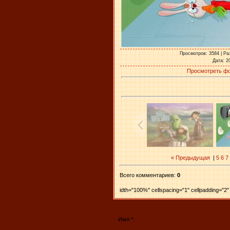
Просмотров
: 3584 |
Ра
Дата
: 2
Просмотреть фо
« Предыдущая
|
5
6
7
Всего комментариев
:
0
idth="100%" cellspacing="1" cellpadding="
Имя *: