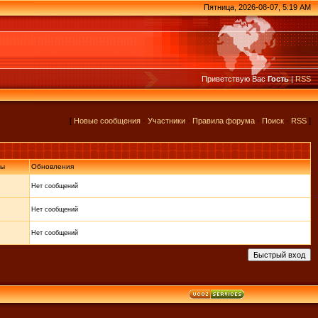
Пятница, 2026-08-07, 5:19 AM
Приветствую Вас
Гость
|
RSS
[
Новые сообщения
·
Участники
·
Правила форума
·
Поиск
·
RSS
]
ты
Обновления
Нет сообщений
Нет сообщений
Нет сообщений