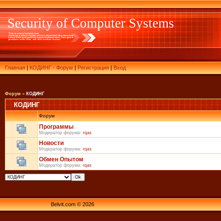
Security of Computer Systems
Главная
|
КОДИНГ - Форум
|
Регистрация
|
Вход
Форум
»
КОДИНГ
КОДИНГ
Форум
Программы
Модератор форума:
rqas
Новости
Модератор форума:
rqas
Обмен Опытом
Модератор форума:
rqas
Belvit.com © 2026