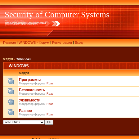
Security of Computer Systems
Главная
|
WINDOWS - Форум
|
Регистрация
|
Вход
Форум
»
WINDOWS
WINDOWS
Форум
Программы
Модератор форума:
Rqas
Безопасность
Модератор форума:
Rqas
Уязвимости
Модератор форума:
Rqas
Разное
Модератор форума:
Rqas