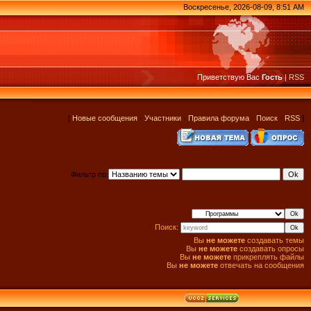
Воскресенье, 2026-08-09, 8:51 AM
Приветствую Вас
Гость
|
RSS
[
Новые сообщения
·
Участники
·
Правила форума
·
Поиск
·
RSS
]
Фильтр по:
Поиск:
Вы
не можете
создавать темы
Вы
не можете
создавать опросы
Вы
не можете
прикреплять файлы
Вы
не можете
отвечать на сообщения