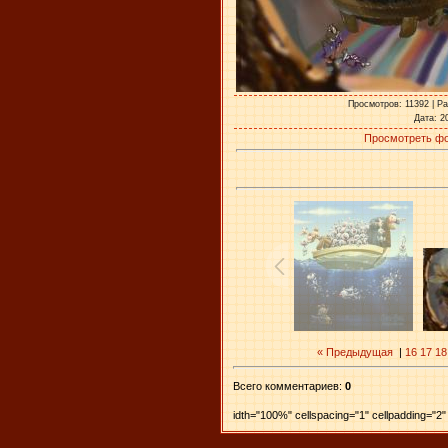
Просмотров
: 11392 |
Ра
Дата
: 2
Просмотреть фо
« Предыдущая
|
16
17
18
Всего комментариев
:
0
idth="100%" cellspacing="1" cellpadding="