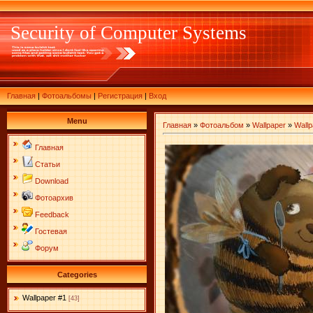
Security of Computer Systems
Главная
|
Фотоальбомы
|
Регистрация
|
Вход
Menu
Главная
»
Фотоальбом
»
Wallpaper
»
Wallp
Главная
Статьи
Download
Фотоархив
Feedback
Гостевая
Форум
Categories
Wallpaper #1
[43]