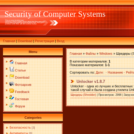
Security of Computer Systems
Главная
|
Download
|
Регистрация
|
Вход
Menu
Главная
»
Файлы
»
Windows
» Шредеры (S
В категории материалов
:
1
Главная
Показано материалов
:
1-1
Статьи
Сортировать по
:
Дате
·
Названию
·
Рейт
Download
Unlocker v1.8.7
Фотоархив
Unlocker - одна из лучших и бесплатных
такой случай и была создана утилита Unl
Feedback
Шредеры (Shredder)
| Просмотров: 2998 | Загрузо
Гостевая
Форум
Categories
Безопасность
[3]
Антивирусы
[6]