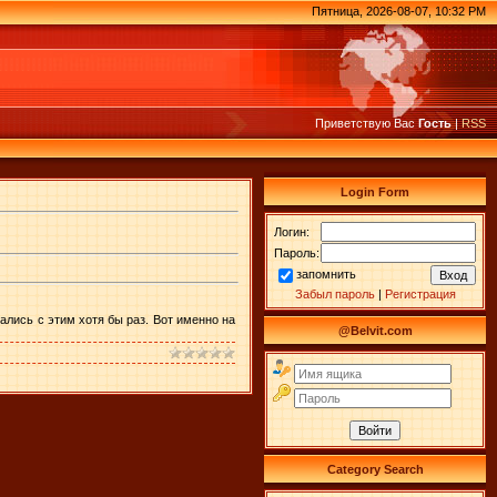
Пятница, 2026-08-07, 10:32 PM
Приветствую Вас
Гость
|
RSS
Login Form
Логин:
Пароль:
запомнить
Забыл пароль
|
Регистрация
ались с этим хотя бы раз. Вот именно на
@Belvit.com
Category Search