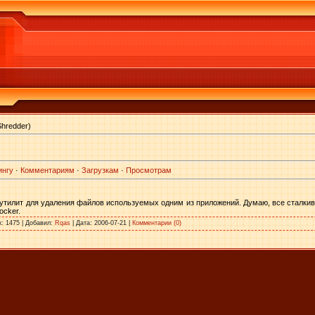
hredder)
ингу
·
Комментариям
·
Загрузкам
·
Просмотрам
 утилит для удаления файлов используемых одним из приложений. Думаю, все сталкив
ocker.
к: 1475 | Добавил:
Rqas
| Дата:
2006-07-21
|
Комментарии (0)