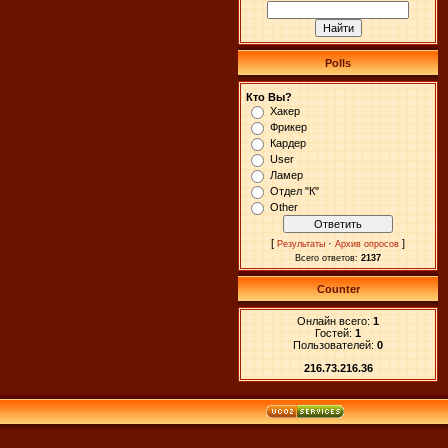
Polls
Кто Вы?
Хакер
Фрикер
Кардер
User
Ламер
Отдел "К"
Other
[
·
]
Результаты
Архив опросов
Всего ответов:
2137
Counter
Онлайн всего:
1
Гостей:
1
Пользователей:
0
216.73.216.36