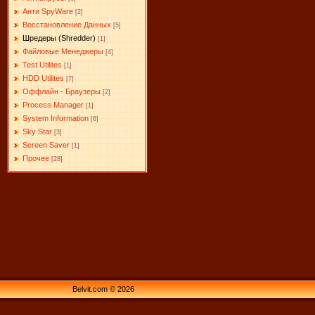
Анти SpyWare
[2]
Восстановление Данных
[5]
Шредеры (Shredder)
[1]
Файловые Менеджеры
[4]
Test Utilites
[1]
HDD Utilites
[7]
Оффлайн - Браузеры
[2]
Process Manager
[1]
System Information
[6]
Sky Star
[3]
Screen Saver
[1]
Прочее
[28]
Belvit.com © 2026