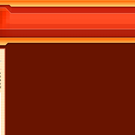
ь
о
а
ы
l