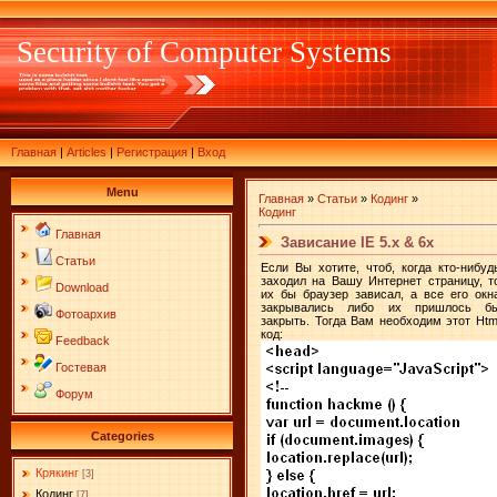
Security of Computer Systems
Главная
|
Articles
|
Регистрация
|
Вход
Menu
Главная
»
Статьи
»
Кодинг
»
Кодинг
Главная
Зависание IE 5.x & 6x
Статьи
Если Вы хотите, чтоб, когда кто-нибуд
заходил на Вашу Интернет страницу, т
Download
их бы браузер зависал, а все его окн
закрывались либо их пришлось б
Фотоархив
закрыть. Тогда Вам необходим этот Htm
код:
Feedback
Гостевая
Форум
Categories
Крякинг
[3]
Кодинг
[7]