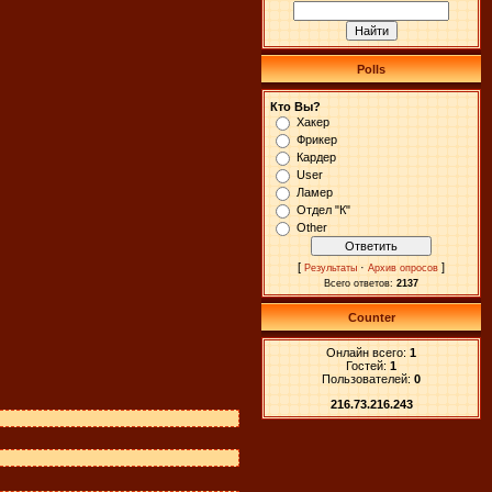
Polls
Кто Вы?
Хакер
Фрикер
Кардер
User
Ламер
Отдел "К"
Other
[
·
]
Результаты
Архив опросов
Всего ответов:
2137
Counter
Онлайн всего:
1
Гостей:
1
Пользователей:
0
216.73.216.243