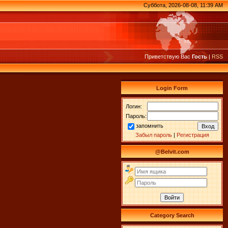
Суббота, 2026-08-08, 11:39 AM
Приветствую Вас
Гость
|
RSS
Login Form
Логин:
Пароль:
запомнить
Забыл пароль
|
Регистрация
@Belvit.com
Category Search