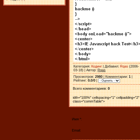
Категория
:
Кодинг
|
Добавил
:
Rqas
(2006-
03-18) |
Автор
:
Rqas
Просмотров
:
2980
|
Комментарии
:
1
|
Рейтинг
:
0.0
/
0
|
Всего комментариев
:
0
idth="100%" cellspacing="1" cellpadding="2"
class="commTable">
Имя *:
Email: