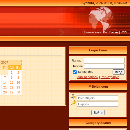
Суббота, 2026-08-08, 10:46 AM
Приветствую Вас
Гость
|
RSS
Login Form
Логин:
 2007
Пароль:
Пт
Сб
Вс
запомнить
1
2
Забыл пароль
|
Регистрация
7
8
9
14
15
16
@Belvit.com
21
22
23
28
29
30
Category Search