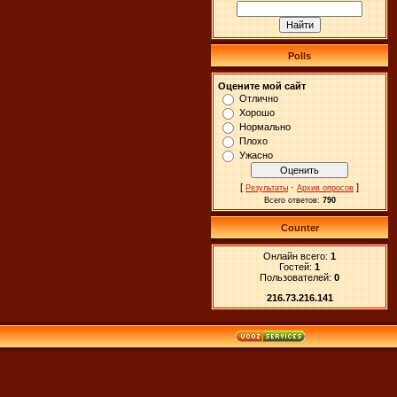
Polls
Оцените мой сайт
Отлично
Хорошо
Нормально
Плохо
Ужасно
[
·
]
Результаты
Архив опросов
Всего ответов:
790
Counter
Онлайн всего:
1
Гостей:
1
Пользователей:
0
216.73.216.141