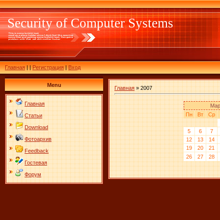
Security of Computer Systems
Главная
|
|
Регистрация
|
Вход
Menu
Главная
»
2007
Главная
Мар
Пн
Вт
Ср
Статьи
Download
5
6
7
Фотоархив
12
13
14
19
20
21
Feedback
26
27
28
Гостевая
Форум